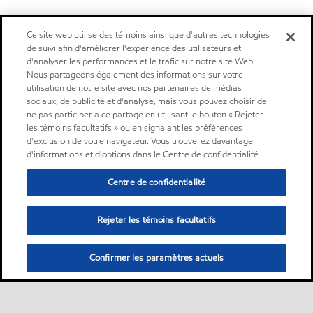
Ce site web utilise des témoins ainsi que d'autres technologies
de suivi afin d'améliorer l'expérience des utilisateurs et
d'analyser les performances et le trafic sur notre site Web.
Nous partageons également des informations sur votre
utilisation de notre site avec nos partenaires de médias
sociaux, de publicité et d'analyse, mais vous pouvez choisir de
ne pas participer à ce partage en utilisant le bouton « Rejeter
les témoins facultatifs » ou en signalant les préférences
d'exclusion de votre navigateur. Vous trouverez davantage
d'informations et d'options dans le Centre de confidentialité.
Centre de confidentialité
Rejeter les témoins facultatifs
Confirmer les paramètres actuels