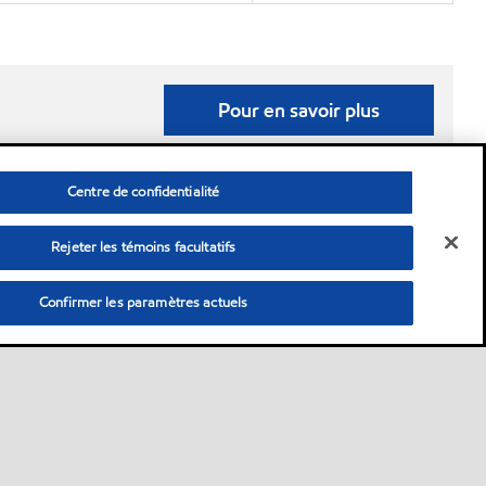
Pour en savoir plus
Centre de confidentialité
Rejeter les témoins facultatifs
Confirmer les paramètres actuels
personnelles)
•
Énoncé de confidentialité
•
Avis de non-responsabilité
© Copyright 2003-
2026
ExxonMobil Corporation.
Tous droits réservés.