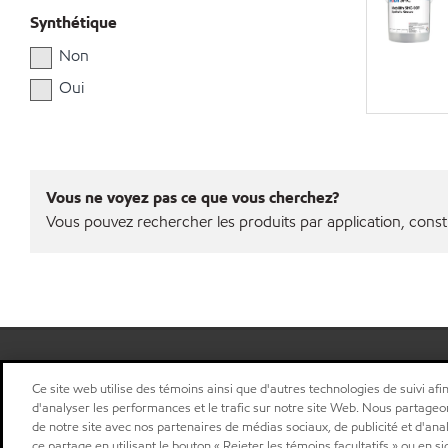
Synthétique
Non
Oui
Vous ne voyez pas ce que vous cherchez?
Vous pouvez rechercher les produits par application, const
Sitemap
Nous contacter
Plan d’ accessibilité pluriannuel
•
•
•
Ce site web utilise des témoins ainsi que d'autres technologies de suivi afin
d'analyser les performances et le trafic sur notre site Web. Nous partageo
Sélectionner une localisation
de notre site avec nos partenaires de médias sociaux, de publicité et d'ana
ce partage en utilisant le bouton « Rejeter les témoins facultatifs » ou en s