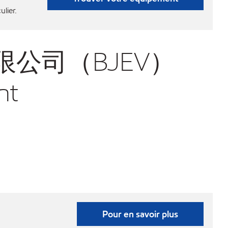
ulier.
份有限公司（BJEV）
nt
Pour en savoir plus