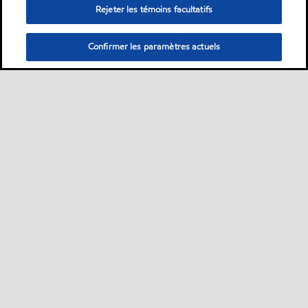
Rejeter les témoins facultatifs
Confirmer les paramètres actuels
Sitemap
Nous contacter
Plan d’ accessibilité pluriannuel
•
•
•
Sélectionner une localisation