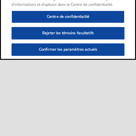
d'informations et d'options dans le Centre de confidentialité.
Centre de confidentialité
Rejeter les témoins facultatifs
Confirmer les paramètres actuels
Sitemap
Nous contacter
Plan d’ accessibilité pluriannuel
•
•
•