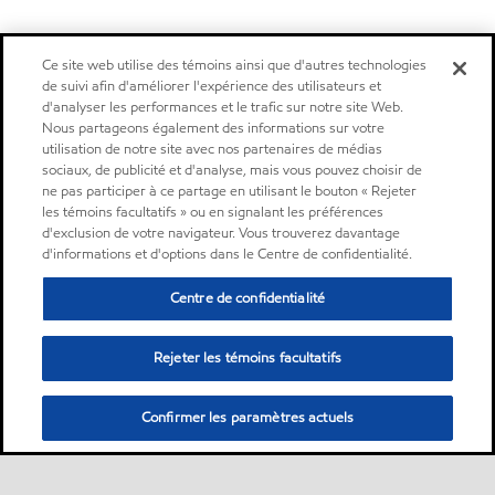
Ce site web utilise des témoins ainsi que d'autres technologies
de suivi afin d'améliorer l'expérience des utilisateurs et
d'analyser les performances et le trafic sur notre site Web.
Nous partageons également des informations sur votre
utilisation de notre site avec nos partenaires de médias
sociaux, de publicité et d'analyse, mais vous pouvez choisir de
ne pas participer à ce partage en utilisant le bouton « Rejeter
les témoins facultatifs » ou en signalant les préférences
d'exclusion de votre navigateur. Vous trouverez davantage
d'informations et d'options dans le Centre de confidentialité.
Centre de confidentialité
Rejeter les témoins facultatifs
Confirmer les paramètres actuels