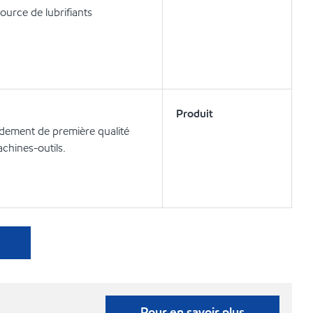
urce de lubrifiants
Produit
ndement de première qualité
achines-outils.
Pour en savoir plus