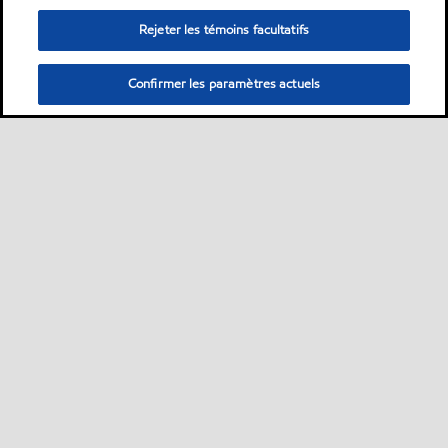
Rejeter les témoins facultatifs
Confirmer les paramètres actuels
Sitemap
Nous contacter
Plan d’ accessibilité pluriannuel
•
•
•
Sélectionner une localisation