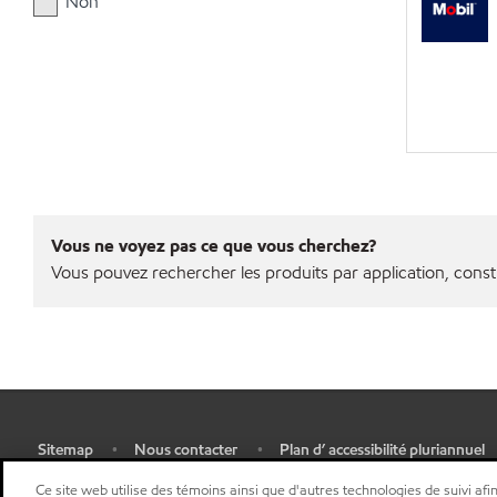
Non
Vous ne voyez pas ce que vous cherchez?
Vous pouvez rechercher les produits par application, const
Sitemap
Nous contacter
Plan d’ accessibilité pluriannuel
•
•
•
Sélectionner une localisation
Ce site web utilise des témoins ainsi que d'autres technologies de suivi afin