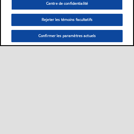
Centre de confidentialité
Rejeter les témoins facultatifs
Confirmer les paramètres actuels
Sitemap
Nous contacter
Plan d’ accessibilité pluriannuel
•
•
•