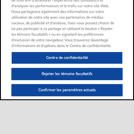
de suivi afin d'améliorer l'expérience des utilisateurs et
d'analyser les performances et le trafic sur notre site Web.
Nous partageons également des informations sur votre
utilisation de notre site avec nos partenaires de médias
sociaux, de publicité et d'analyse, mais vous pouvez choisir de
ne pas participer à ce partage en utilisant le bouton « Rejeter
les témoins facultatifs » ou en signalant les préférences
d'exclusion de votre navigateur. Vous trouverez davantage
d'informations et d'options dans le Centre de confidentialité.
Centre de confidentialité
Rejeter les témoins facultatifs
Confirmer les paramètres actuels