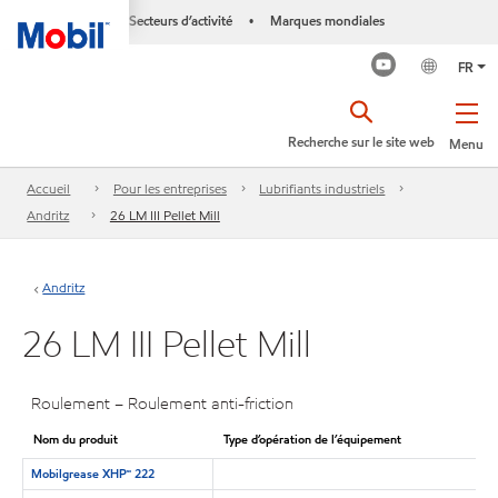
Secteurs d’activité
Marques mondiales
•
FR
Recherche sur le site web
Menu
Accueil
Pour les entreprises
Lubrifiants industriels
Andritz
26 LM III Pellet Mill
Andritz
26 LM III Pellet Mill
Roulement – Roulement anti-friction
Nom du produit
Type d’opération de l’équipement
Mobilgrease XHP🅪 222