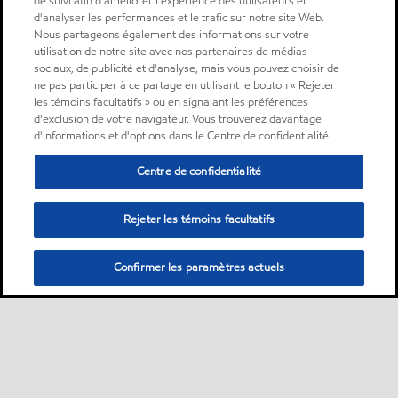
de suivi afin d'améliorer l'expérience des utilisateurs et
d'analyser les performances et le trafic sur notre site Web.
Nous partageons également des informations sur votre
utilisation de notre site avec nos partenaires de médias
sociaux, de publicité et d'analyse, mais vous pouvez choisir de
ne pas participer à ce partage en utilisant le bouton « Rejeter
les témoins facultatifs » ou en signalant les préférences
d'exclusion de votre navigateur. Vous trouverez davantage
d'informations et d'options dans le Centre de confidentialité.
Centre de confidentialité
Rejeter les témoins facultatifs
Confirmer les paramètres actuels