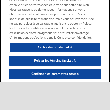
de suivi afin d'améliorer l'expérience des utilisateurs et
d'analyser les performances et le trafic sur notre site Web.
Nous partageons également des informations sur votre
utilisation de notre site avec nos partenaires de médias
sociaux, de publicité et d'analyse, mais vous pouvez choisir de
ne pas participer à ce partage en utilisant le bouton « Rejeter
les témoins facultatifs » ou en signalant les préférences
d'exclusion de votre navigateur. Vous trouverez davantage
d'informations et d'options dans le Centre de confidentialité.
Centre de confidentialité
Rejeter les témoins facultatifs
Confirmer les paramètres actuels