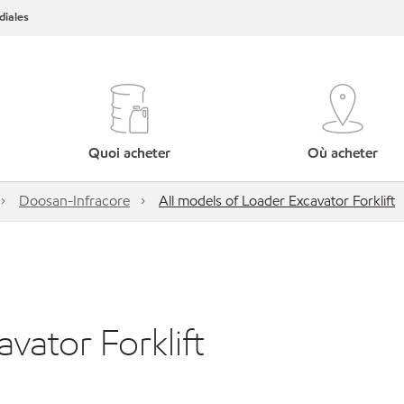
iales
Quoi acheter
Où acheter
Doosan-Infracore
All models of Loader Excavator Forklift
vator Forklift