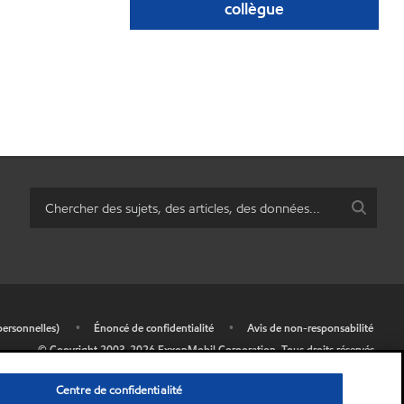
collègue
personnelles)
•
Énoncé de confidentialité
•
Avis de non-responsabilité
© Copyright 2003-
2026
ExxonMobil Corporation.
Tous droits réservés.
Centre de confidentialité