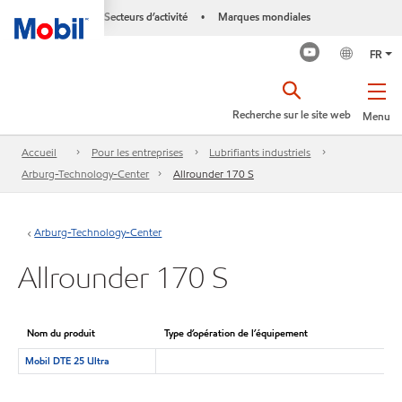
Secteurs d’activité
Marques mondiales
•
FR
Recherche sur le site web
Menu
Accueil
Pour les entreprises
Lubrifiants industriels
Arburg-Technology-Center
Allrounder 170 S
Arburg-Technology-Center
Allrounder 170 S
Nom du produit
Type d’opération de l’équipement
Mobil DTE 25 Ultra