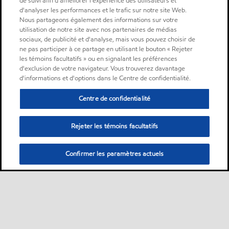
de suivi afin d'améliorer l'expérience des utilisateurs et
d'analyser les performances et le trafic sur notre site Web.
Nous partageons également des informations sur votre
utilisation de notre site avec nos partenaires de médias
sociaux, de publicité et d'analyse, mais vous pouvez choisir de
ne pas participer à ce partage en utilisant le bouton « Rejeter
les témoins facultatifs » ou en signalant les préférences
d'exclusion de votre navigateur. Vous trouverez davantage
d'informations et d'options dans le Centre de confidentialité.
Centre de confidentialité
Rejeter les témoins facultatifs
Confirmer les paramètres actuels