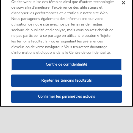
Ce site web utilise des témoins ainsi que d'autres technologies
de suivi afin d'améliorer l'expérience des utilisateurs et
d'analyser les performances et le trafic sur notre site Web.
Nous partageons également des informations sur votre
utilisation de notre site avec nos partenaires de médias
sociaux, de publicité et d'analyse, mais vous pouvez choisir de
ne pas participer à ce partage en utilisant le bouton « Rejeter
les témoins facultatifs » ou en signalant les préférences
d'exclusion de votre navigateur. Vous trouverez davantage
d'informations et d'options dans le Centre de confidentialité.
Centre de confidentialité
Rejeter les témoins facultatifs
Confirmer les paramètres actuels