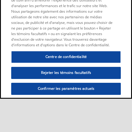
de suivi afin d'améliorer l'expérience des utilisateurs et
d'analyser les performances et le trafic sur notre site Web.
Nous partageons également des informations sur votre
utilisation de notre site avec nos partenaires de médias
sociaux, de publicité et d'analyse, mais vous pouvez choisir de
ne pas participer à ce partage en utilisant le bouton « Rejeter
les témoins facultatifs » ou en signalant les préférences
d'exclusion de votre navigateur. Vous trouverez davantage
d'informations et d'options dans le Centre de confidentialité.
Centre de confidentialité
Rejeter les témoins facultatifs
Confirmer les paramètres actuels