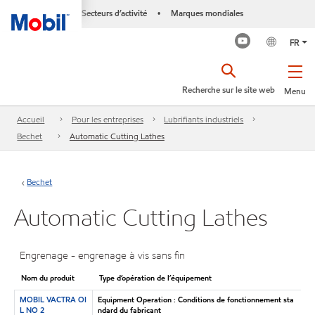
Secteurs d’activité
Marques mondiales
•
FR
Recherche sur le site web
Menu
Accueil
Pour les entreprises
Lubrifiants industriels
Bechet
Automatic Cutting Lathes
Bechet
Automatic Cutting Lathes
Engrenage - engrenage à vis sans fin
Nom du produit
Type d’opération de l’équipement
MOBIL VACTRA OI
Equipment Operation : Conditions de fonctionnement sta
L NO 2
ndard du fabricant