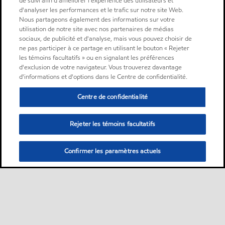
de suivi afin d'améliorer l'expérience des utilisateurs et
d'analyser les performances et le trafic sur notre site Web.
Nous partageons également des informations sur votre
utilisation de notre site avec nos partenaires de médias
sociaux, de publicité et d'analyse, mais vous pouvez choisir de
ne pas participer à ce partage en utilisant le bouton « Rejeter
les témoins facultatifs » ou en signalant les préférences
d'exclusion de votre navigateur. Vous trouverez davantage
d'informations et d'options dans le Centre de confidentialité.
Centre de confidentialité
Rejeter les témoins facultatifs
Confirmer les paramètres actuels