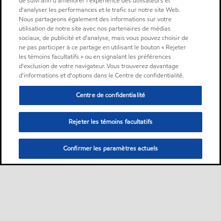
de suivi afin d'améliorer l'expérience des utilisateurs et
d'analyser les performances et le trafic sur notre site Web.
Nous partageons également des informations sur votre
utilisation de notre site avec nos partenaires de médias
sociaux, de publicité et d'analyse, mais vous pouvez choisir de
ne pas participer à ce partage en utilisant le bouton « Rejeter
les témoins facultatifs » ou en signalant les préférences
d'exclusion de votre navigateur. Vous trouverez davantage
d'informations et d'options dans le Centre de confidentialité.
Centre de confidentialité
Rejeter les témoins facultatifs
Confirmer les paramètres actuels