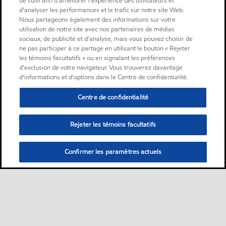
de suivi afin d'améliorer l'expérience des utilisateurs et
d'analyser les performances et le trafic sur notre site Web.
Nous partageons également des informations sur votre
utilisation de notre site avec nos partenaires de médias
sociaux, de publicité et d'analyse, mais vous pouvez choisir de
ne pas participer à ce partage en utilisant le bouton « Rejeter
les témoins facultatifs » ou en signalant les préférences
d'exclusion de votre navigateur. Vous trouverez davantage
d'informations et d'options dans le Centre de confidentialité.
Centre de confidentialité
Rejeter les témoins facultatifs
Confirmer les paramètres actuels