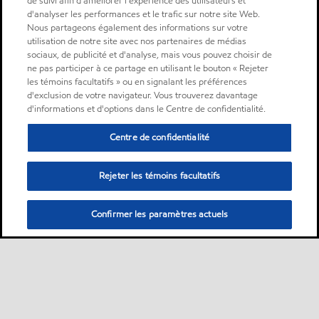
de suivi afin d'améliorer l'expérience des utilisateurs et
d'analyser les performances et le trafic sur notre site Web.
Nous partageons également des informations sur votre
utilisation de notre site avec nos partenaires de médias
sociaux, de publicité et d'analyse, mais vous pouvez choisir de
ne pas participer à ce partage en utilisant le bouton « Rejeter
les témoins facultatifs » ou en signalant les préférences
d'exclusion de votre navigateur. Vous trouverez davantage
d'informations et d'options dans le Centre de confidentialité.
Centre de confidentialité
Rejeter les témoins facultatifs
Confirmer les paramètres actuels