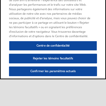
de suivi afin d'améliorer l'expérience des utilisateurs et
d'analyser les performances et le trafic sur notre site Web.
Nous partageons également des informations sur votre
utilisation de notre site avec nos partenaires de médias
sociaux, de publicité et d'analyse, mais vous pouvez choisir de
ne pas participer à ce partage en utilisant le bouton « Rejeter
les témoins facultatifs » ou en signalant les préférences
d'exclusion de votre navigateur. Vous trouverez davantage
d'informations et d'options dans le Centre de confidentialité.
Centre de confidentialité
Rejeter les témoins facultatifs
Confirmer les paramètres actuels