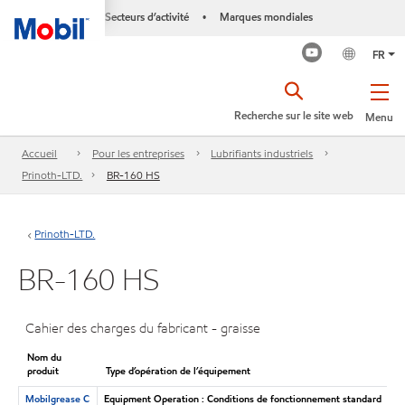
Secteurs d’activité
Marques mondiales
•
FR
Recherche sur le site web
Menu
Accueil
Pour les entreprises
Lubrifiants industriels
Prinoth-LTD.
BR-160 HS
Prinoth-LTD.
BR-160 HS
Cahier des charges du fabricant - graisse
Nom du
produit
Type d’opération de l’équipement
Mobilgrease C
Equipment Operation : Conditions de fonctionnement standard