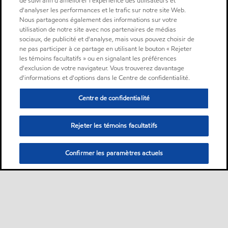
de suivi afin d'améliorer l'expérience des utilisateurs et
d'analyser les performances et le trafic sur notre site Web.
Nous partageons également des informations sur votre
utilisation de notre site avec nos partenaires de médias
sociaux, de publicité et d'analyse, mais vous pouvez choisir de
ne pas participer à ce partage en utilisant le bouton « Rejeter
les témoins facultatifs » ou en signalant les préférences
d'exclusion de votre navigateur. Vous trouverez davantage
d'informations et d'options dans le Centre de confidentialité.
Centre de confidentialité
Rejeter les témoins facultatifs
Confirmer les paramètres actuels