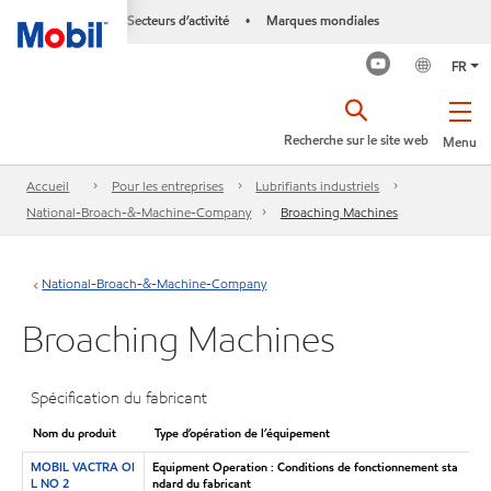
Secteurs d’activité
Marques mondiales
•
FR
Recherche sur le site web
Menu
Accueil
Pour les entreprises
Lubrifiants industriels
National-Broach-&-Machine-Company
Broaching Machines
National-Broach-&-Machine-Company
Broaching Machines
Spécification du fabricant
Nom du produit
Type d’opération de l’équipement
MOBIL VACTRA OI
Equipment Operation : Conditions de fonctionnement sta
L NO 2
ndard du fabricant