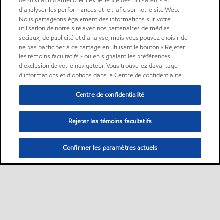
de suivi afin d'améliorer l'expérience des utilisateurs et
d'analyser les performances et le trafic sur notre site Web.
Nous partageons également des informations sur votre
utilisation de notre site avec nos partenaires de médias
sociaux, de publicité et d'analyse, mais vous pouvez choisir de
ne pas participer à ce partage en utilisant le bouton « Rejeter
les témoins facultatifs » ou en signalant les préférences
d'exclusion de votre navigateur. Vous trouverez davantage
d'informations et d'options dans le Centre de confidentialité.
Centre de confidentialité
Rejeter les témoins facultatifs
Confirmer les paramètres actuels