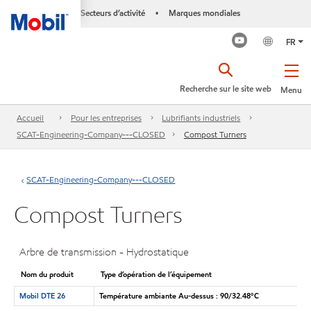
Secteurs d’activité
Marques mondiales
•
FR
Recherche sur le site web
Menu
Accueil
Pour les entreprises
Lubrifiants industriels
SCAT-Engineering-Company---CLOSED
Compost Turners
SCAT-Engineering-Company---CLOSED
Compost Turners
Arbre de transmission - Hydrostatique
Nom du produit
Type d’opération de l’équipement
Mobil DTE 26
Température ambiante Au-dessus : 90/32.48°C