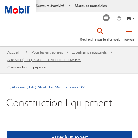
Secteurs d’activité
Marques mondiales
•
FR
Recherche sur le site web
Menu
Accueil
Pour les entreprises
Lubrifiants industriels
Aberson-(Joh.)-Staal--En-Machinebouw-B.V.
Construction Equipment
Aberson-(Joh.)-Staal--En-Machinebouw-B.V.
Construction Equipment
Parler à un expert