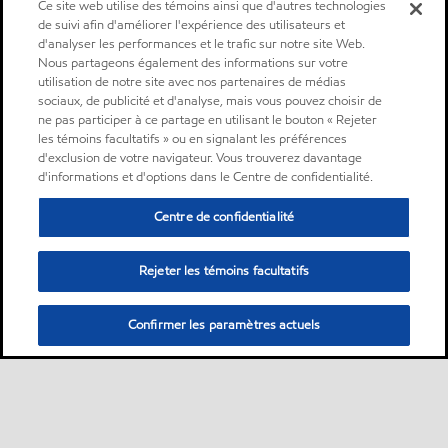
Ce site web utilise des témoins ainsi que d'autres technologies
de suivi afin d'améliorer l'expérience des utilisateurs et
d'analyser les performances et le trafic sur notre site Web.
Nous partageons également des informations sur votre
utilisation de notre site avec nos partenaires de médias
sociaux, de publicité et d'analyse, mais vous pouvez choisir de
ne pas participer à ce partage en utilisant le bouton « Rejeter
les témoins facultatifs » ou en signalant les préférences
d'exclusion de votre navigateur. Vous trouverez davantage
d'informations et d'options dans le Centre de confidentialité.
Centre de confidentialité
Rejeter les témoins facultatifs
Confirmer les paramètres actuels