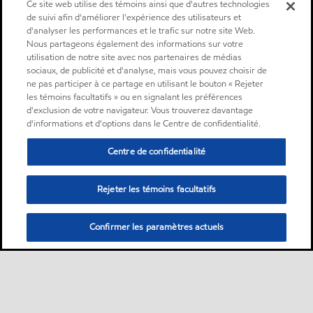
Ce site web utilise des témoins ainsi que d'autres technologies
de suivi afin d'améliorer l'expérience des utilisateurs et
d'analyser les performances et le trafic sur notre site Web.
Nous partageons également des informations sur votre
utilisation de notre site avec nos partenaires de médias
sociaux, de publicité et d'analyse, mais vous pouvez choisir de
ne pas participer à ce partage en utilisant le bouton « Rejeter
les témoins facultatifs » ou en signalant les préférences
d'exclusion de votre navigateur. Vous trouverez davantage
d'informations et d'options dans le Centre de confidentialité.
Centre de confidentialité
Rejeter les témoins facultatifs
Confirmer les paramètres actuels