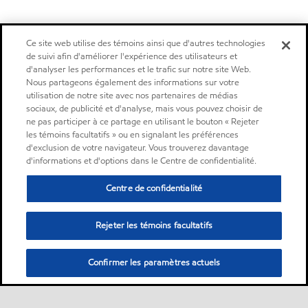
Ce site web utilise des témoins ainsi que d'autres technologies
de suivi afin d'améliorer l'expérience des utilisateurs et
d'analyser les performances et le trafic sur notre site Web.
Nous partageons également des informations sur votre
utilisation de notre site avec nos partenaires de médias
sociaux, de publicité et d'analyse, mais vous pouvez choisir de
ne pas participer à ce partage en utilisant le bouton « Rejeter
les témoins facultatifs » ou en signalant les préférences
d'exclusion de votre navigateur. Vous trouverez davantage
d'informations et d'options dans le Centre de confidentialité.
Centre de confidentialité
Rejeter les témoins facultatifs
Confirmer les paramètres actuels