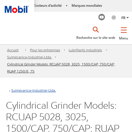
Secteurs d’activité
Marques mondiales
•
FR
Recherche sur le site web
Menu
Accueil
Pour les entreprises
Lubrifiants industriels
Sulmecanica-Industrial-Ltda.
Cylindrical Grinder Models: RCUAP 5028, 3025, 1500/CAP, 750/CAP;
RUAP 1250/E, 75
Sulmecanica-Industrial-Ltda.
Cylindrical Grinder Models:
RCUAP 5028, 3025,
1500/CAP, 750/CAP; RUAP