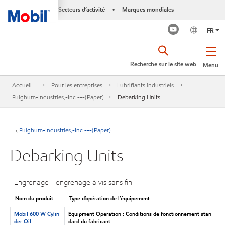
Secteurs d’activité
Marques mondiales
•
FR
Recherche sur le site web
Menu
Accueil
Pour les entreprises
Lubrifiants industriels
Fulghum-Industries,-Inc.---(Paper)
Debarking Units
Fulghum-Industries,-Inc.---(Paper)
Debarking Units
Engrenage - engrenage à vis sans fin
Nom du produit
Type d’opération de l’équipement
Mobil 600 W Cylin
Equipment Operation : Conditions de fonctionnement stan
der Oil
dard du fabricant