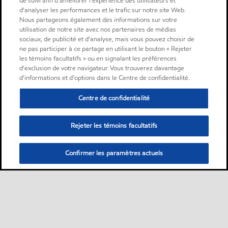
de suivi afin d'améliorer l'expérience des utilisateurs et
d'analyser les performances et le trafic sur notre site Web.
Nous partageons également des informations sur votre
utilisation de notre site avec nos partenaires de médias
sociaux, de publicité et d'analyse, mais vous pouvez choisir de
ne pas participer à ce partage en utilisant le bouton « Rejeter
les témoins facultatifs » ou en signalant les préférences
d'exclusion de votre navigateur. Vous trouverez davantage
d'informations et d'options dans le Centre de confidentialité.
Centre de confidentialité
Rejeter les témoins facultatifs
Confirmer les paramètres actuels