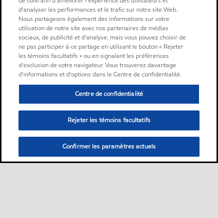
de suivi afin d'améliorer l'expérience des utilisateurs et
d'analyser les performances et le trafic sur notre site Web.
Nous partageons également des informations sur votre
utilisation de notre site avec nos partenaires de médias
sociaux, de publicité et d'analyse, mais vous pouvez choisir de
ne pas participer à ce partage en utilisant le bouton « Rejeter
les témoins facultatifs » ou en signalant les préférences
d'exclusion de votre navigateur. Vous trouverez davantage
d'informations et d'options dans le Centre de confidentialité.
Centre de confidentialité
Rejeter les témoins facultatifs
Confirmer les paramètres actuels