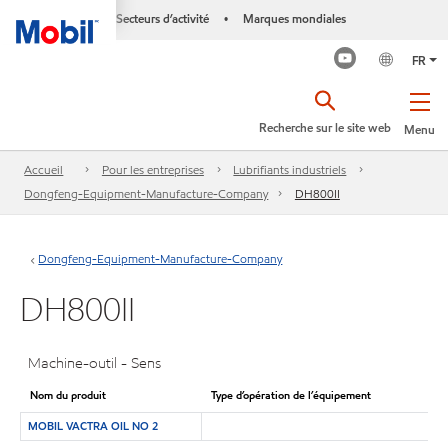
Secteurs d’activité
Marques mondiales
•
FR
Recherche sur le site web
Menu
Accueil
Pour les entreprises
Lubrifiants industriels
Dongfeng-Equipment-Manufacture-Company
DH800II
Dongfeng-Equipment-Manufacture-Company
DH800II
Machine-outil - Sens
Nom du produit
Type d’opération de l’équipement
MOBIL VACTRA OIL NO 2