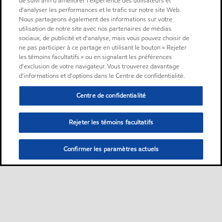
de suivi afin d'améliorer l'expérience des utilisateurs et
d'analyser les performances et le trafic sur notre site Web.
Nous partageons également des informations sur votre
utilisation de notre site avec nos partenaires de médias
sociaux, de publicité et d'analyse, mais vous pouvez choisir de
ne pas participer à ce partage en utilisant le bouton « Rejeter
les témoins facultatifs » ou en signalant les préférences
d'exclusion de votre navigateur. Vous trouverez davantage
d'informations et d'options dans le Centre de confidentialité.
Centre de confidentialité
Rejeter les témoins facultatifs
Confirmer les paramètres actuels