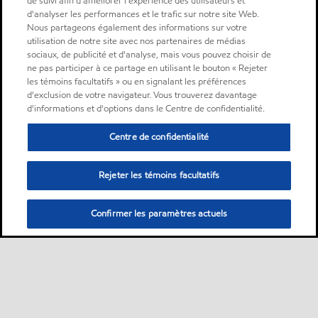
de suivi afin d'améliorer l'expérience des utilisateurs et
d'analyser les performances et le trafic sur notre site Web.
Nous partageons également des informations sur votre
utilisation de notre site avec nos partenaires de médias
sociaux, de publicité et d'analyse, mais vous pouvez choisir de
ne pas participer à ce partage en utilisant le bouton « Rejeter
les témoins facultatifs » ou en signalant les préférences
d'exclusion de votre navigateur. Vous trouverez davantage
d'informations et d'options dans le Centre de confidentialité.
Centre de confidentialité
Rejeter les témoins facultatifs
Confirmer les paramètres actuels