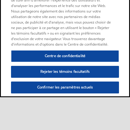
de suivi afin d'améliorer l'expérience des utilisateurs et
d'analyser les performances et le trafic sur notre site Web.
Nous partageons également des informations sur votre
utilisation de notre site avec nos partenaires de médias
sociaux, de publicité et d'analyse, mais vous pouvez choisir de
ne pas participer à ce partage en utilisant le bouton « Rejeter
les témoins facultatifs » ou en signalant les préférences
d'exclusion de votre navigateur. Vous trouverez davantage
d'informations et d'options dans le Centre de confidentialité.
Centre de confidentialité
Rejeter les témoins facultatifs
Confirmer les paramètres actuels