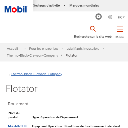
Secteurs d’activité
Marques mondiales
•
FR
Recherche sur le site web
Menu
Accueil
Pour les entreprises
Lubrifiants industriels
Thermo-Black-Clawson-Company
Flotator
Thermo-Black-Clawson-Company
Flotator
Roulement
Nom du
produit
Type d’opération de l’équipement
Mobilith SHC
Equipment Operation : Conditions de fonctionnement standard