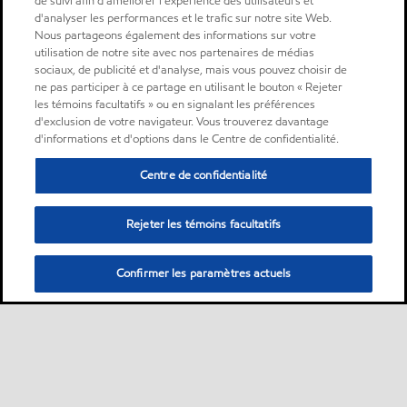
de suivi afin d'améliorer l'expérience des utilisateurs et
d'analyser les performances et le trafic sur notre site Web.
Nous partageons également des informations sur votre
utilisation de notre site avec nos partenaires de médias
sociaux, de publicité et d'analyse, mais vous pouvez choisir de
ne pas participer à ce partage en utilisant le bouton « Rejeter
les témoins facultatifs » ou en signalant les préférences
d'exclusion de votre navigateur. Vous trouverez davantage
d'informations et d'options dans le Centre de confidentialité.
Centre de confidentialité
Rejeter les témoins facultatifs
Confirmer les paramètres actuels