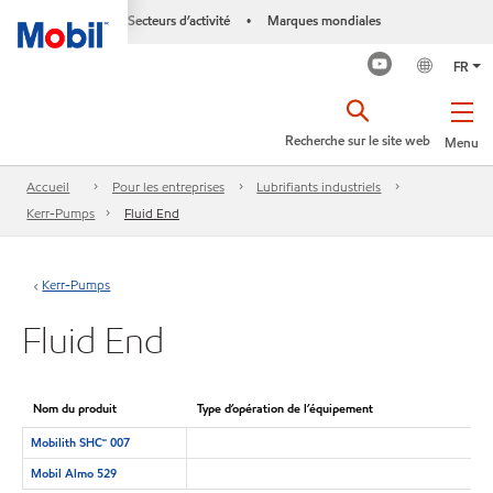
Secteurs d’activité
Marques mondiales
•
FR
Recherche sur le site web
Menu
Accueil
Pour les entreprises
Lubrifiants industriels
Kerr-Pumps
Fluid End
Kerr-Pumps
Fluid End
Nom du produit
Type d’opération de l’équipement
Mobilith SHC🅪 007
Mobil Almo 529