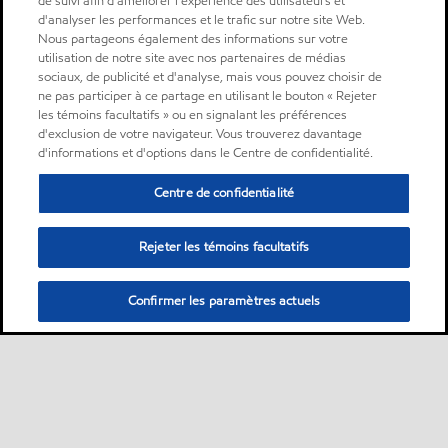
de suivi afin d'améliorer l'expérience des utilisateurs et
d'analyser les performances et le trafic sur notre site Web.
Nous partageons également des informations sur votre
utilisation de notre site avec nos partenaires de médias
sociaux, de publicité et d'analyse, mais vous pouvez choisir de
ne pas participer à ce partage en utilisant le bouton « Rejeter
les témoins facultatifs » ou en signalant les préférences
d'exclusion de votre navigateur. Vous trouverez davantage
d'informations et d'options dans le Centre de confidentialité.
Centre de confidentialité
Rejeter les témoins facultatifs
Confirmer les paramètres actuels