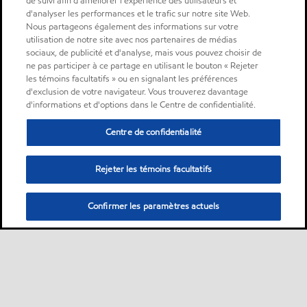
de suivi afin d'améliorer l'expérience des utilisateurs et
d'analyser les performances et le trafic sur notre site Web.
Nous partageons également des informations sur votre
utilisation de notre site avec nos partenaires de médias
sociaux, de publicité et d'analyse, mais vous pouvez choisir de
ne pas participer à ce partage en utilisant le bouton « Rejeter
les témoins facultatifs » ou en signalant les préférences
d'exclusion de votre navigateur. Vous trouverez davantage
d'informations et d'options dans le Centre de confidentialité.
Centre de confidentialité
Rejeter les témoins facultatifs
Confirmer les paramètres actuels