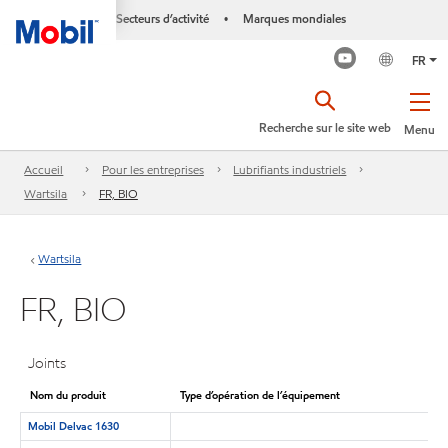
Secteurs d’activité
Marques mondiales
•
FR
Recherche sur le site web
Menu
Accueil
Pour les entreprises
Lubrifiants industriels
Wartsila
FR, BIO
Wartsila
FR, BIO
Joints
Nom du produit
Type d’opération de l’équipement
Mobil Delvac 1630