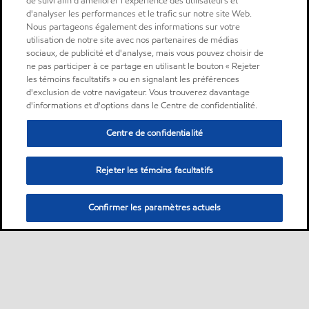
de suivi afin d'améliorer l'expérience des utilisateurs et
d'analyser les performances et le trafic sur notre site Web.
Nous partageons également des informations sur votre
utilisation de notre site avec nos partenaires de médias
sociaux, de publicité et d'analyse, mais vous pouvez choisir de
ne pas participer à ce partage en utilisant le bouton « Rejeter
les témoins facultatifs » ou en signalant les préférences
d'exclusion de votre navigateur. Vous trouverez davantage
d'informations et d'options dans le Centre de confidentialité.
Centre de confidentialité
Rejeter les témoins facultatifs
Confirmer les paramètres actuels