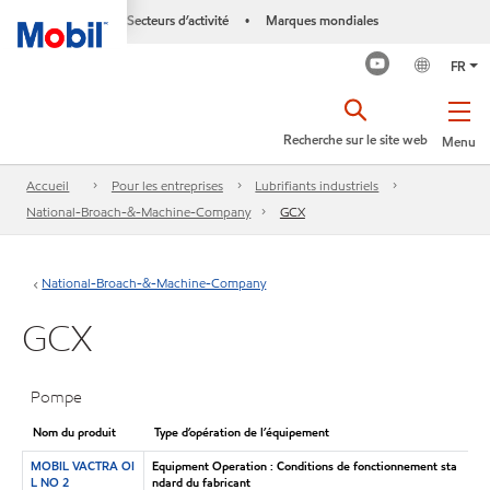
Secteurs d’activité
Marques mondiales
•
FR
Recherche sur le site web
Menu
Accueil
Pour les entreprises
Lubrifiants industriels
National-Broach-&-Machine-Company
GCX
National-Broach-&-Machine-Company
GCX
Pompe
Nom du produit
Type d’opération de l’équipement
MOBIL VACTRA OI
Equipment Operation : Conditions de fonctionnement sta
L NO 2
ndard du fabricant