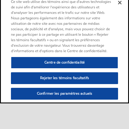
Ce site web utilise des témoins ainsi que d'autres technologies
de suivi afin d'améliorer l'expérience des utilisateurs et
d'analyser les performances et le trafic sur notre site Web.
Nous partageons également des informations sur votre
utilisation de notre site avec nos partenaires de médias
sociaux, de publicité et d'analyse, mais vous pouvez choisir de
ne pas participer à ce partage en utilisant le bouton « Rejeter
les témoins facultatifs » ou en signalant les préférences
d'exclusion de votre navigateur. Vous trouverez davantage
d'informations et d'options dans le Centre de confidentialité.
Centre de confidentialité
Rejeter les témoins facultatifs
Confirmer les paramètres actuels