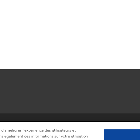
•
Centre de confidentialité (Ne pas vendre ou partager mes informations 
 d'améliorer l'expérience des utilisateurs et
ns également des informations sur votre utilisation