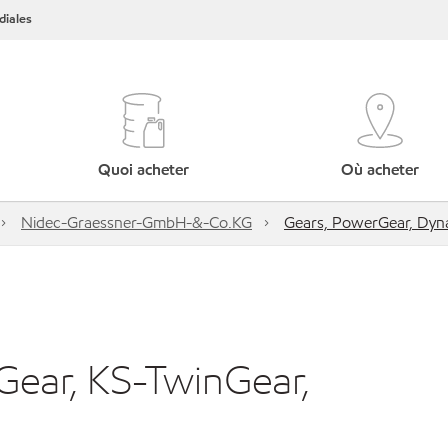
iales
Quoi acheter
Où acheter
Nidec-Graessner-GmbH-&-Co.KG
Gears, PowerGear, Dyn
Gear, KS-TwinGear,