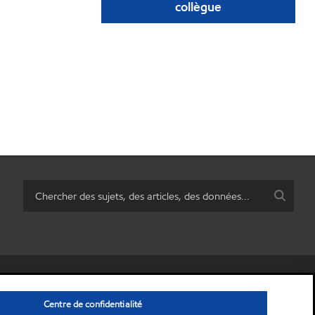
collègue
personnelles)
•
Énoncé de confidentialité
•
Avis de non-responsabilité
Centre de confidentialité
© Copyright 2003-
2026
ExxonMobil Corporation.
Tous droits réservés.