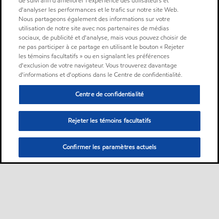
de suivi afin d'améliorer l'expérience des utilisateurs et
d'analyser les performances et le trafic sur notre site Web.
Nous partageons également des informations sur votre
utilisation de notre site avec nos partenaires de médias
sociaux, de publicité et d'analyse, mais vous pouvez choisir de
ne pas participer à ce partage en utilisant le bouton « Rejeter
les témoins facultatifs » ou en signalant les préférences
d'exclusion de votre navigateur. Vous trouverez davantage
d'informations et d'options dans le Centre de confidentialité.
Centre de confidentialité
Rejeter les témoins facultatifs
Confirmer les paramètres actuels