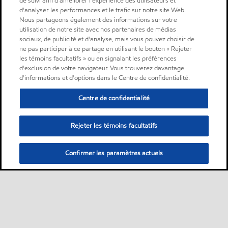
de suivi afin d'améliorer l'expérience des utilisateurs et
d'analyser les performances et le trafic sur notre site Web.
Nous partageons également des informations sur votre
utilisation de notre site avec nos partenaires de médias
sociaux, de publicité et d'analyse, mais vous pouvez choisir de
ne pas participer à ce partage en utilisant le bouton « Rejeter
les témoins facultatifs » ou en signalant les préférences
d'exclusion de votre navigateur. Vous trouverez davantage
d'informations et d'options dans le Centre de confidentialité.
Centre de confidentialité
Rejeter les témoins facultatifs
Confirmer les paramètres actuels