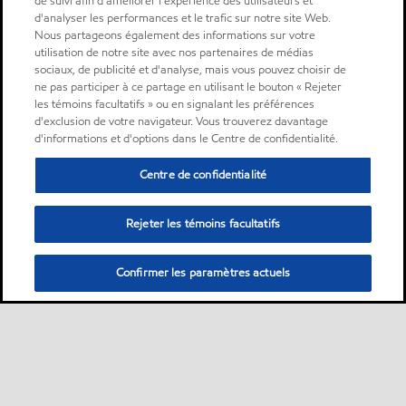
de suivi afin d'améliorer l'expérience des utilisateurs et
d'analyser les performances et le trafic sur notre site Web.
Nous partageons également des informations sur votre
utilisation de notre site avec nos partenaires de médias
sociaux, de publicité et d'analyse, mais vous pouvez choisir de
ne pas participer à ce partage en utilisant le bouton « Rejeter
les témoins facultatifs » ou en signalant les préférences
d'exclusion de votre navigateur. Vous trouverez davantage
d'informations et d'options dans le Centre de confidentialité.
Centre de confidentialité
Rejeter les témoins facultatifs
Confirmer les paramètres actuels