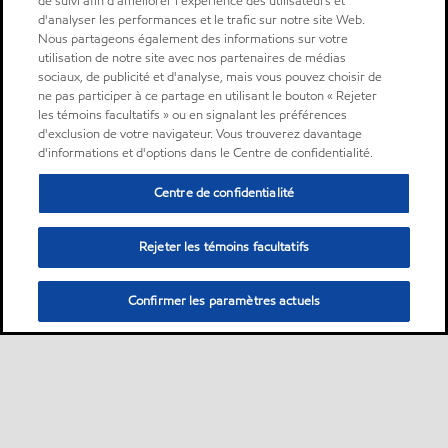
de suivi afin d'améliorer l'expérience des utilisateurs et
d'analyser les performances et le trafic sur notre site Web.
Nous partageons également des informations sur votre
utilisation de notre site avec nos partenaires de médias
sociaux, de publicité et d'analyse, mais vous pouvez choisir de
ne pas participer à ce partage en utilisant le bouton « Rejeter
les témoins facultatifs » ou en signalant les préférences
d'exclusion de votre navigateur. Vous trouverez davantage
d'informations et d'options dans le Centre de confidentialité.
Centre de confidentialité
Rejeter les témoins facultatifs
Confirmer les paramètres actuels