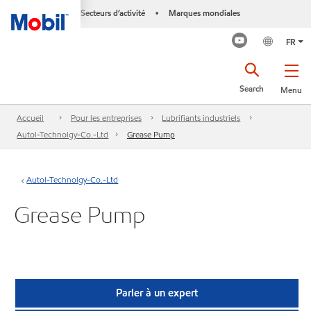
Secteurs d’activité
Marques mondiales
•
FR
Search
Menu
Accueil
Pour les entreprises
Lubrifiants industriels
Autol-Technolgy-Co.-Ltd
Grease Pump
Autol-Technolgy-Co.-Ltd
Grease Pump
Parler à un expert