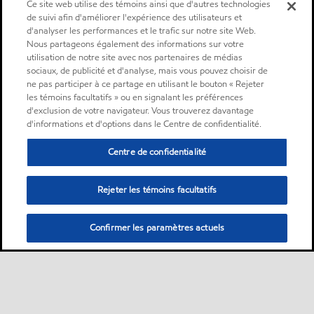
Ce site web utilise des témoins ainsi que d'autres technologies
de suivi afin d'améliorer l'expérience des utilisateurs et
d'analyser les performances et le trafic sur notre site Web.
Nous partageons également des informations sur votre
utilisation de notre site avec nos partenaires de médias
sociaux, de publicité et d'analyse, mais vous pouvez choisir de
ne pas participer à ce partage en utilisant le bouton « Rejeter
les témoins facultatifs » ou en signalant les préférences
d'exclusion de votre navigateur. Vous trouverez davantage
d'informations et d'options dans le Centre de confidentialité.
Centre de confidentialité
Rejeter les témoins facultatifs
Confirmer les paramètres actuels