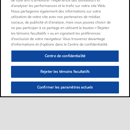
de suivi afin d'améliorer l'expérience des utilisateurs et
d'analyser les performances et le trafic sur notre site Web.
Nous partageons également des informations sur votre
utilisation de notre site avec nos partenaires de médias
sociaux, de publicité et d'analyse, mais vous pouvez choisir de
ne pas participer à ce partage en utilisant le bouton « Rejeter
les témoins facultatifs » ou en signalant les préférences
d'exclusion de votre navigateur. Vous trouverez davantage
d'informations et d'options dans le Centre de confidentialité.
Centre de confidentialité
Rejeter les témoins facultatifs
Confirmer les paramètres actuels