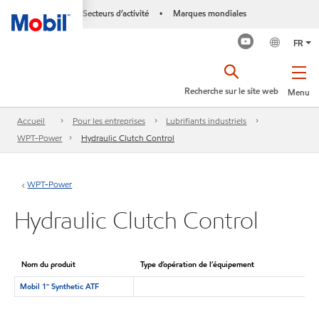
Secteurs d’activité
Marques mondiales
•
FR
Recherche sur le site web
Menu
Accueil
Pour les entreprises
Lubrifiants industriels
WPT-Power
Hydraulic Clutch Control
WPT-Power
Hydraulic Clutch Control
Nom du produit
Type d’opération de l’équipement
Mobil 1🅪 Synthetic ATF