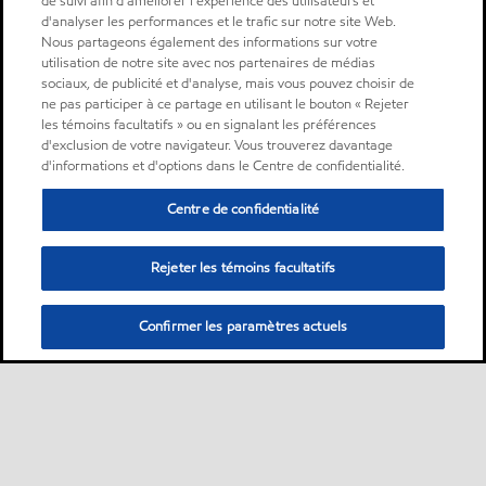
de suivi afin d'améliorer l'expérience des utilisateurs et
d'analyser les performances et le trafic sur notre site Web.
Nous partageons également des informations sur votre
utilisation de notre site avec nos partenaires de médias
sociaux, de publicité et d'analyse, mais vous pouvez choisir de
ne pas participer à ce partage en utilisant le bouton « Rejeter
les témoins facultatifs » ou en signalant les préférences
d'exclusion de votre navigateur. Vous trouverez davantage
d'informations et d'options dans le Centre de confidentialité.
Centre de confidentialité
Rejeter les témoins facultatifs
Confirmer les paramètres actuels