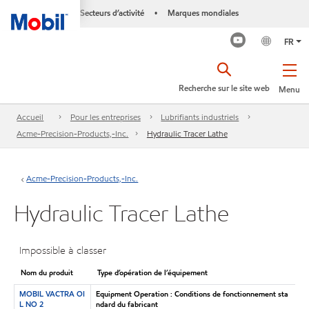
Secteurs d’activité
Marques mondiales
•
FR
Recherche sur le site web
Menu
Accueil
Pour les entreprises
Lubrifiants industriels
Acme-Precision-Products,-Inc.
Hydraulic Tracer Lathe
Acme-Precision-Products,-Inc.
Hydraulic Tracer Lathe
Impossible à classer
Nom du produit
Type d’opération de l’équipement
MOBIL VACTRA OI
Equipment Operation : Conditions de fonctionnement sta
L NO 2
ndard du fabricant