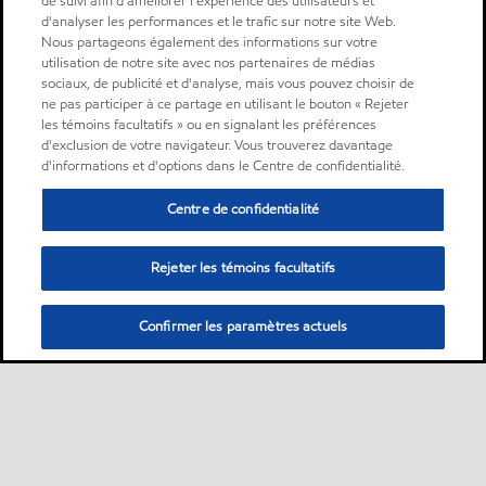
de suivi afin d'améliorer l'expérience des utilisateurs et
d'analyser les performances et le trafic sur notre site Web.
Nous partageons également des informations sur votre
utilisation de notre site avec nos partenaires de médias
sociaux, de publicité et d'analyse, mais vous pouvez choisir de
ne pas participer à ce partage en utilisant le bouton « Rejeter
les témoins facultatifs » ou en signalant les préférences
d'exclusion de votre navigateur. Vous trouverez davantage
d'informations et d'options dans le Centre de confidentialité.
Centre de confidentialité
Rejeter les témoins facultatifs
Confirmer les paramètres actuels