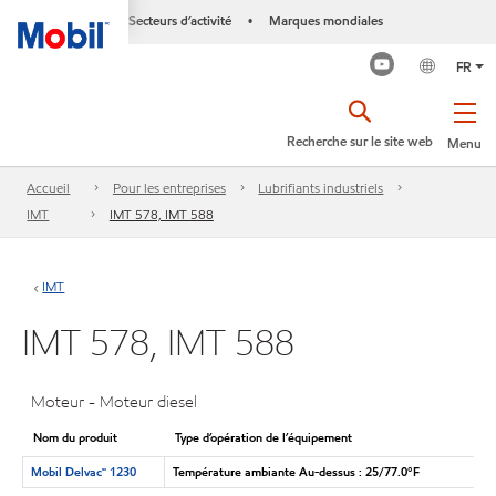
Secteurs d’activité
Marques mondiales
•
FR
Recherche sur le site web
Menu
Accueil
Pour les entreprises
Lubrifiants industriels
IMT
IMT 578, IMT 588
IMT
IMT 578, IMT 588
Moteur - Moteur diesel
Nom du produit
Type d’opération de l’équipement
Mobil Delvac🅪 1230
Température ambiante Au-dessus : 25/77.0°F