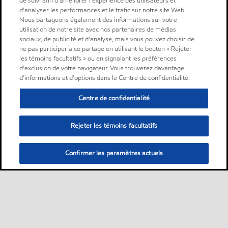
de suivi afin d'améliorer l'expérience des utilisateurs et
d'analyser les performances et le trafic sur notre site Web.
Nous partageons également des informations sur votre
utilisation de notre site avec nos partenaires de médias
sociaux, de publicité et d'analyse, mais vous pouvez choisir de
ne pas participer à ce partage en utilisant le bouton « Rejeter
les témoins facultatifs » ou en signalant les préférences
d'exclusion de votre navigateur. Vous trouverez davantage
d'informations et d'options dans le Centre de confidentialité.
Centre de confidentialité
Rejeter les témoins facultatifs
Confirmer les paramètres actuels