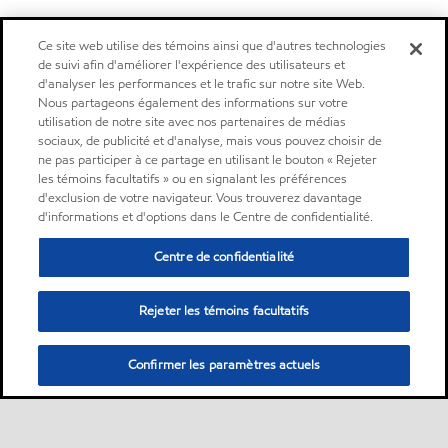
Ce site web utilise des témoins ainsi que d'autres technologies
de suivi afin d'améliorer l'expérience des utilisateurs et
d'analyser les performances et le trafic sur notre site Web.
Nous partageons également des informations sur votre
utilisation de notre site avec nos partenaires de médias
sociaux, de publicité et d'analyse, mais vous pouvez choisir de
ne pas participer à ce partage en utilisant le bouton « Rejeter
les témoins facultatifs » ou en signalant les préférences
d'exclusion de votre navigateur. Vous trouverez davantage
d'informations et d'options dans le Centre de confidentialité.
Centre de confidentialité
Rejeter les témoins facultatifs
Confirmer les paramètres actuels